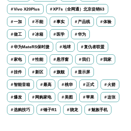
Vivo X20Plus
XP7s（全网通）北京促销63
一加
不能
事实
产品线
体验
做工
冰箱
医学
华为
华为MateRS保时捷
地球
复仇者联盟
家电
性能
悬浮窗
我们
我家
挂件
新区
旗舰
显示屏
智能音箱
最高
桃华
正式
火箭
爆发
网购家电
美图
苹果
这张
选购技巧
锤子R1
骁龙
魅族手机