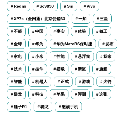
Redmi
Sc9850
Siri
Vivo
XP7s（全网通）北京促销63
一加
三星
不能
中国
事实
体验
做工
全球
华为
华为MateRS保时捷
发布
家电
小米
性能
悬浮窗
我家
技术
挂件
搭载
新区
旗舰
智能
机器人
正式
游戏
火箭
爆发
科技
苹果
评测
这张
锤子R1
骁龙
魅族手机