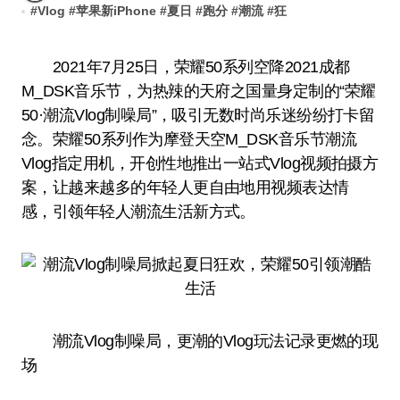
#
Vlog
#
苹果新iPhone
#
夏日
#
跑分
#
潮流
#
狂
2021年7月25日，荣耀50系列空降2021成都
M_DSK音乐节，为热辣的天府之国量身定制的“荣耀
50·潮流Vlog制噪局”，吸引无数时尚乐迷纷纷打卡留
念。荣耀50系列作为摩登天空M_DSK音乐节潮流
Vlog指定用机，开创性地推出一站式Vlog视频拍摄方
案，让越来越多的年轻人更自由地用视频表达情
感，引领年轻人潮流生活新方式。
潮流Vlog制噪局，更潮的Vlog玩法记录更燃的现
场