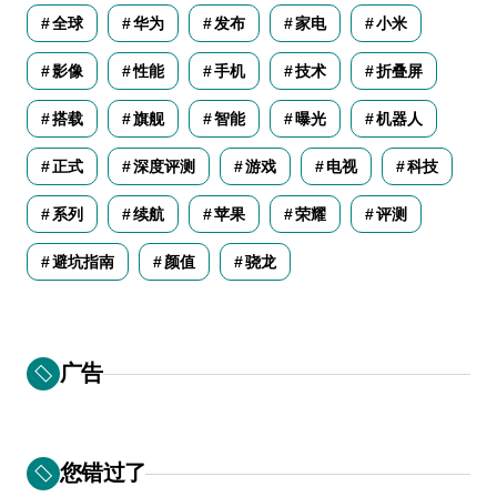
全球
华为
发布
家电
小米
影像
性能
手机
技术
折叠屏
搭载
旗舰
智能
曝光
机器人
正式
深度评测
游戏
电视
科技
系列
续航
苹果
荣耀
评测
避坑指南
颜值
骁龙
广告
您错过了