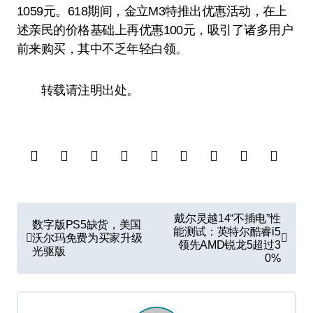
1059元。618期间，金立M3特推出优惠活动，在上
述亲民的价格基础上再优惠100元，吸引了诸多用户
前来购买，其中不乏年轻白领。
转载请注明出处。
文
戴尔灵越14“不插电”性
数字版PS5缺货，美国
章
能测试：英特尔酷睿i5
沃尔玛免费为买家升级
领先AMD锐龙5超过3
光驱版
导
0%
航