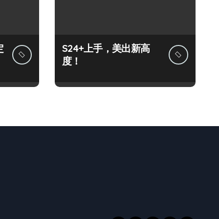
定
S24+上手，美出新高
度！