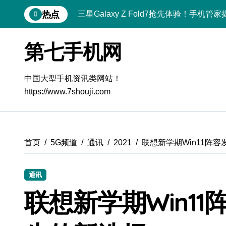
跳
三星Galaxy Z Fold7抢先体验！手机
热点
转
S25 Ultra颜值炸裂！定制主题潮翻天
到
内
第七手机网
S24+上手，美出新高度！
容
S26+颜值暴击！机皇美颜秘籍大公开
中国大型手机资讯类网站！
A56 5G登场，刷新三星时尚新高度！
https://www.7shouji.com
三星S26上手玩转个性美化｜手机体验官
S25美化秘籍：个性定制，炫酷随行
首页
5G频道
通讯
2021
联想新学期Win11阵
Galaxy C55 5G潮玩定制，焕新体验无限
Galaxy C55 5G登场，美学新标杆！
通讯
三星Galaxy S26来袭！创新科技加持
联想新学期Win1