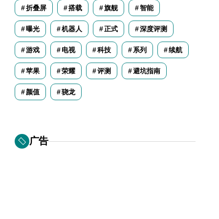
折叠屏
搭载
旗舰
智能
曝光
机器人
正式
深度评测
游戏
电视
科技
系列
续航
苹果
荣耀
评测
避坑指南
颜值
骁龙
广告