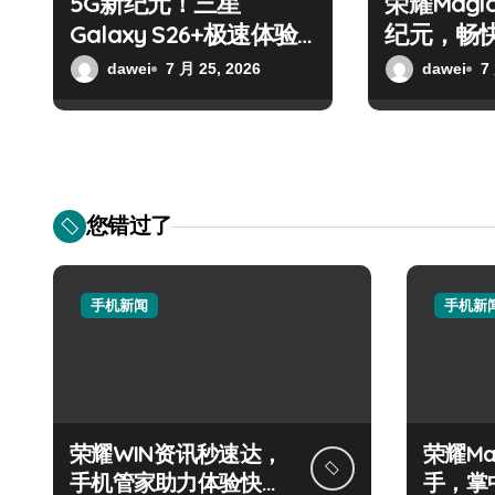
5G新纪元！三星
荣耀Magic
Galaxy S26+极速体验
纪元，畅
首发
来
dawei
7 月 25, 2026
dawei
7
您错过了
手机新闻
手机新
荣耀WIN资讯秒速达，
荣耀Mag
手机管家助力体验快人
手，掌