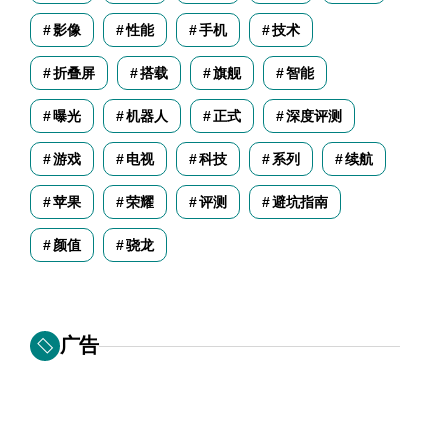
影像
性能
手机
技术
折叠屏
搭载
旗舰
智能
曝光
机器人
正式
深度评测
游戏
电视
科技
系列
续航
苹果
荣耀
评测
避坑指南
颜值
骁龙
广告