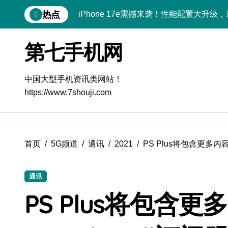
跳
热点
iPhone 17e震撼来袭！性能配置大升级
转
到
三星Galaxy Z Fold7来袭！创新黑科
内
第七手机网
容
三星Galaxy Z Fold7来袭，折叠屏新
荣耀WIN RT资讯速递来袭，手机体验官
中国大型手机资讯类网站！
https://www.7shouji.com
荣耀WIN RT资讯神器来袭，手机体验官
小米17来袭！速览新动态，解锁超实用功
小米17 Ultra来袭！前沿科技汇聚，体
首页
5G频道
通讯
2021
PS Plus将包含更多内容
vivo S50深度揭秘！新机亮点+实用技
通讯
OPPO Find X9抢先揭秘！新资讯+超
PS Plus将包含
荣耀ROBOT PHONE在手，智享生活