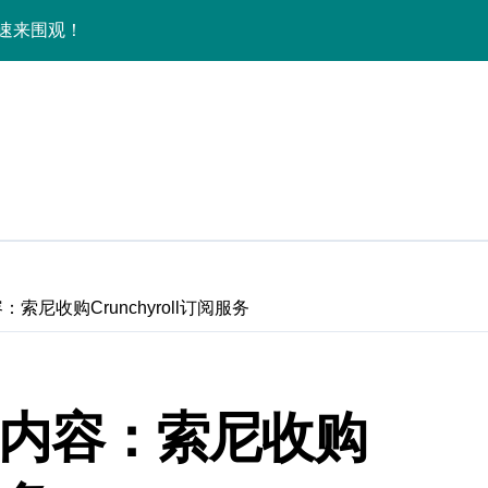
，速来围观！
技，掌中体验未来！
巅峰体验官先鉴！
掌中秒握新鲜事！
一机畅享实用信息！
能新体验！
验官带你抢先探秘！
：索尼收购Crunchyroll订阅服务
巧，手机党必看！
实用功能速来围观
更多内容：索尼收购
，资讯一键轻松掌控！