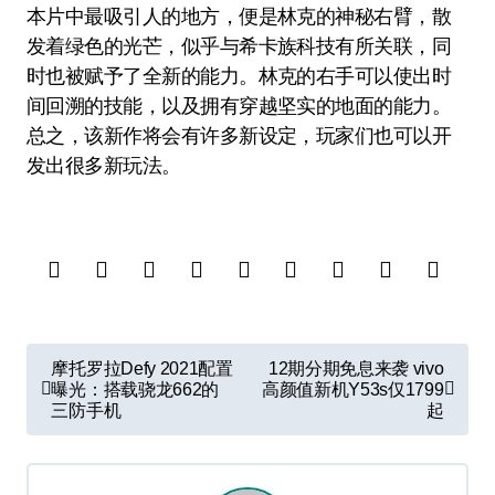
本片中最吸引人的地方，便是林克的神秘右臂，散
发着绿色的光芒，似乎与希卡族科技有所关联，同
时也被赋予了全新的能力。林克的右手可以使出时
间回溯的技能，以及拥有穿越坚实的地面的能力。
总之，该新作将会有许多新设定，玩家们也可以开
发出很多新玩法。
文
摩托罗拉Defy 2021配置
12期分期免息来袭 vivo
章
曝光：搭载骁龙662的
高颜值新机Y53s仅1799
三防手机
起
导
航