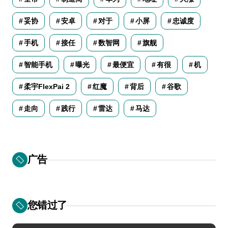
妥协
安卓
对于
小屏
忠诚度
手机
接任
数智网
旗舰
智能手机
曝光
最便宜
有很
机
柔宇FlexPai 2
红魔
背后
谷歌
走向
践行
雷达
马达
广告
您错过了