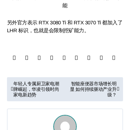
另外官方表示 RTX 3080 Ti 和 RTX 3070 Ti 都加入了
LHR 标识，也就是会限制挖矿能力。
文
年轻人专属厨卫家电潮
智能座便器市场增长明
章
牌崛起，华凌引领时尚
显 如何持续驱动产业升
家电新趋势
级？
导
航