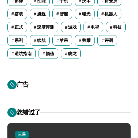
影像
性能
手机
技术
折叠屏
搭载
旗舰
智能
曝光
机器人
正式
深度评测
游戏
电视
科技
系列
续航
苹果
荣耀
评测
避坑指南
颜值
骁龙
广告
您错过了
三星