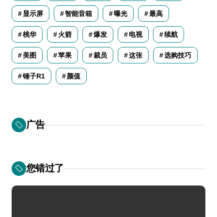
显示屏
智能音箱
曝光
最高
桃华
火箭
爆发
电视
续航
美图
苹果
裁员
这张
选购技巧
锤子R1
颜值
广告
您错过了