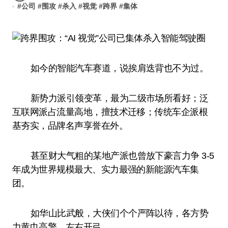
#
公司
#
围攻
#
杀入
#
视觉
#
跨界
#
集体
如今的智能汽车赛道，说挨肩迭背也不为过。
新势力派引领变革，最为二级市场所看好；泛
互联网派占流量高地，擅技术迁移；传统车企派根
基夯实，品牌名声享誉在外。
甚至财大气粗的某地产派也曾放下豪言力争 3-5
年成为世界规模最大、实力最强的新能源汽车集
团。
如华山比武般，大侠们个个严阵以待，各方势
力黄巾高擎，左右开弓。