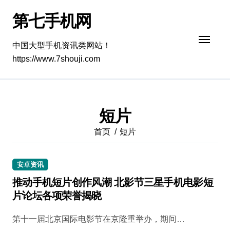
跳
第七手机网
转
到
内
中国大型手机资讯类网站！
容
https://www.7shouji.com
短片
首页
短片
安卓资讯
推动手机短片创作风潮 北影节三星手机电影短
片论坛各项荣誉揭晓
第十一届北京国际电影节在京隆重举办，期间…