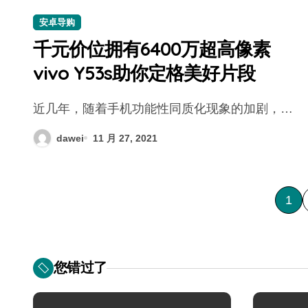
安卓导购
千元价位拥有6400万超高像素
vivo Y53s助你定格美好片段
近几年，随着手机功能性同质化现象的加剧，…
dawei
11 月 27, 2021
文
1
章
分
您错过了
页