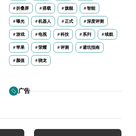
折叠屏
搭载
旗舰
智能
曝光
机器人
正式
深度评测
游戏
电视
科技
系列
续航
苹果
荣耀
评测
避坑指南
颜值
骁龙
广告