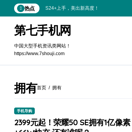
跳
热点
S24+上手，美出新高度！
转
到
S26+颜值暴击！机皇美颜秘籍大公开
内
第七手机网
容
A56 5G登场，刷新三星时尚新高度！
三星S26上手玩转个性美化｜手机体验官
中国大型手机资讯类网站！
https://www.7shouji.com
S25美化秘籍：个性定制，炫酷随行
Galaxy C55 5G潮玩定制，焕新体验无限
Galaxy C55 5G登场，美学新标杆！
拥有
首页
拥有
Galaxy Z Flip6：折叠时尚，秒变潮流焦
Galaxy S25+闪亮登场，这样美炸全场！
手机导购
S25 Ultra颜值炸裂！定制主题潮翻天
2399元起！荣耀50 SE拥有1亿像素