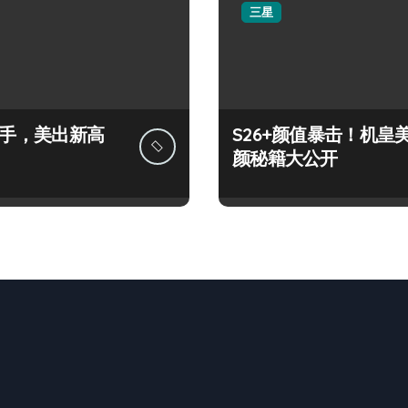
三星
+上手，美出新高
S26+颜值暴击！机皇
颜秘籍大公开