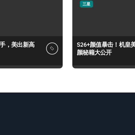
三星
+上手，美出新高
S26+颜值暴击！机皇
颜秘籍大公开