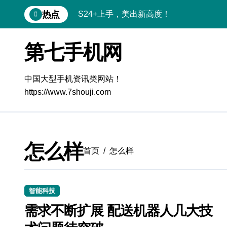
跳
热点
S24+上手，美出新高度！
转
到
S26+颜值暴击！机皇美颜秘籍大公开
内
第七手机网
容
A56 5G登场，刷新三星时尚新高度！
三星S26上手玩转个性美化｜手机体验官
中国大型手机资讯类网站！
https://www.7shouji.com
S25美化秘籍：个性定制，炫酷随行
Galaxy C55 5G潮玩定制，焕新体验无限
Galaxy C55 5G登场，美学新标杆！
怎么样
首页
怎么样
Galaxy Z Flip6：折叠时尚，秒变潮流焦
Galaxy S25+闪亮登场，这样美炸全场！
智能科技
S25 Ultra颜值炸裂！定制主题潮翻天
需求不断扩展 配送机器人几大技