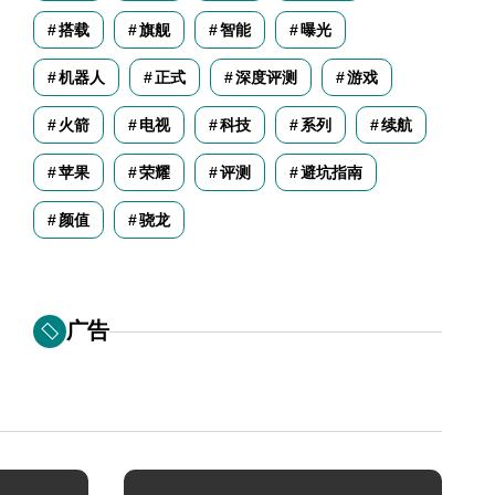
搭载
旗舰
智能
曝光
机器人
正式
深度评测
游戏
火箭
电视
科技
系列
续航
苹果
荣耀
评测
避坑指南
颜值
骁龙
广告