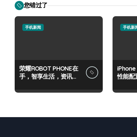
您错过了
手机新闻
手机新
荣耀ROBOT PHONE在
iPhon
手，智享生活，资讯一
性能配
键轻松掌控！
围观！