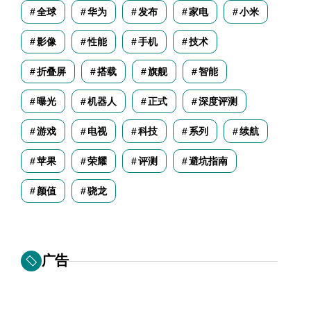
全球
华为
发布
家电
小米
影像
性能
手机
技术
折叠屏
搭载
旗舰
智能
曝光
机器人
正式
深度评测
游戏
电视
科技
系列
续航
苹果
荣耀
评测
避坑指南
颜值
骁龙
广告