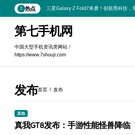
跳
热点
三星Galaxy Z Fold7来袭！创新黑科
转
到
三星Galaxy Z Fold7来袭，折叠屏新
内
第七手机网
容
荣耀WIN RT资讯速递来袭，手机体验官
荣耀WIN RT资讯神器来袭，手机体验官
中国大型手机资讯类网站！
https://www.7shouji.com
小米17来袭！速览新动态，解锁超实用功
小米17 Ultra来袭！前沿科技汇聚，体
vivo S50深度揭秘！新机亮点+实用技
发布
首页
发布
OPPO Find X9抢先揭秘！新资讯+超
荣耀ROBOT PHONE在手，智享生活
其他
真我GT8发布：手游性能怪兽降临