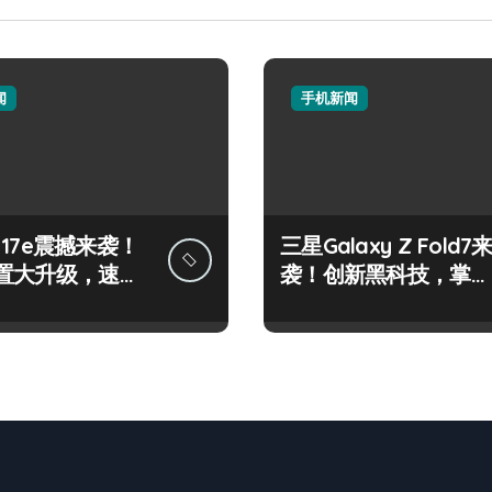
闻
手机新闻
e 17e震撼来袭！
三星Galaxy Z Fold7
置大升级，速来
袭！创新黑科技，掌中
体验未来！