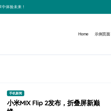
技，掌中体验未来！
巅峰体验官先鉴！
掌中秒握新鲜事！
Home
示例页面
一机畅享实用信息！
能新体验！
验官带你抢先探秘！
巧，手机党必看！
实用功能速来围观
，资讯一键轻松掌控！
手机新闻
小米MIX Flip 2发布，折叠屏新巅